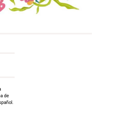
a
na de
spañol.