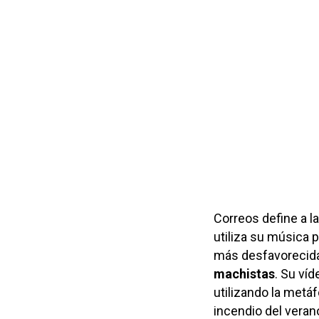
Correos define a l
utiliza su música 
más desfavorecid
machistas
. Su ví
utilizando la metá
incendio del vera