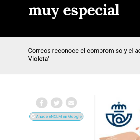
muy especial
Correos reconoce el compromiso y el act
Violeta"
Añade ENCLM en Google
Presiona Intro para buscar o ESC para cerrar