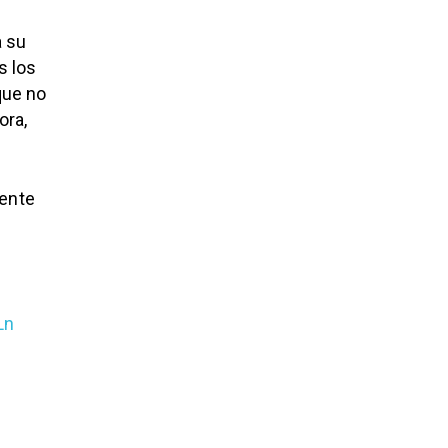
a su
s los
que no
ora,
yente
Ln