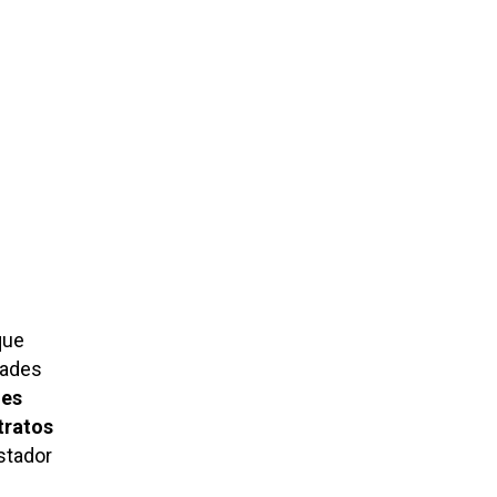
ue
dades
nes
tratos
stador