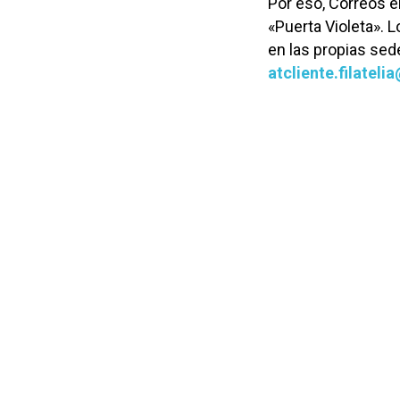
Por eso, Correos e
«Puerta Violeta». 
en las propias sed
atcliente.filate