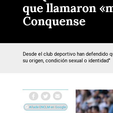
que llamaron «m
Conquense
Desde el club deportivo han defendido qu
su origen, condición sexual o identidad"
Presiona Intro para buscar o ESC para cerrar
Añade ENCLM en Google