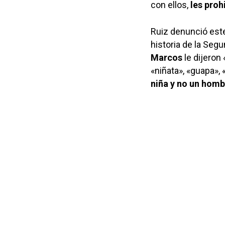
con ellos,
les proh
Ruiz denunció este
historia de la Segu
Marcos
le dijeron
«niñata», «guapa», 
niña y no un homb