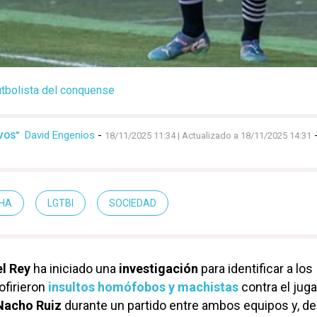
utbolista del conquense
David Engenios
-
VOS"
18/11/2025 11:34
| Actualizado a 18/11/2025 14:31
CHA
LGTBI
SOCIEDAD
l Rey
ha iniciado una
investigación
para identificar a los
ofirieron
insultos homófobos y machistas
contra el jug
Nacho Ruiz
durante un partido entre ambos equipos y, de