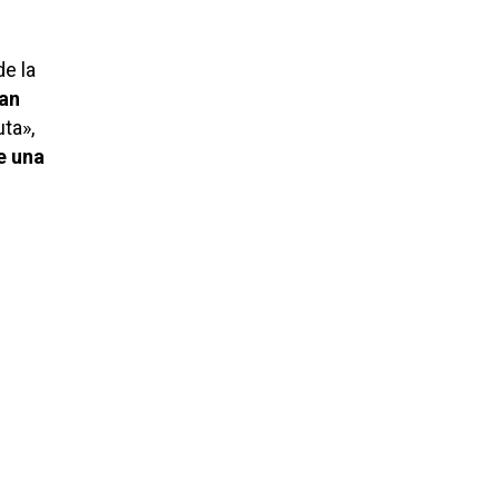
de la
San
uta»,
e una