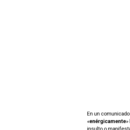
En un comunicado 
«
enérgicamente
»
insulto o manifest