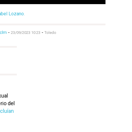
abel Lozano.
clm
-
-
23/09/2023 10:23
Toledo
xual
rio del
ncluían