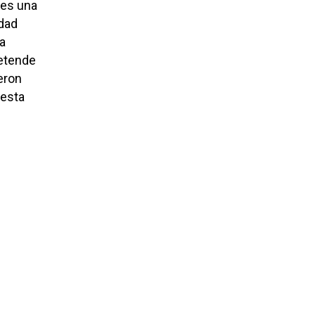
 es una
idad
la
retende
eron
 esta