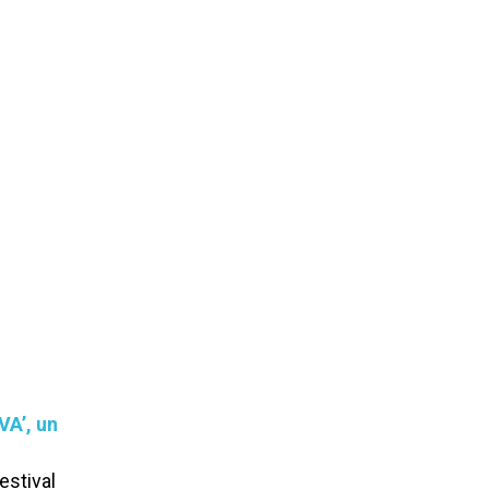
AVA’, un
stival