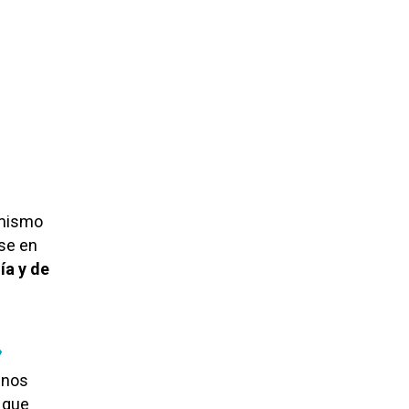
l mismo
se en
ía y de
»
 nos
 que