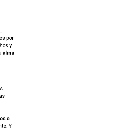
,
es por
chos y
su
alma
os
das
os o
te. Y