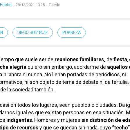
Enclm
-
-
28/12/2021 10:25
Toledo
ÓN
DIEGO RUIZ RUIZ
POBREZA
tiempo que suele ser de
reuniones familiares,
de
fiesta
,
cha alegría
quiero sin embargo, acordarme de
aquellos 
o
ni ahora ni nunca. No llenan portadas de periódicos, ni
rmativos, ni son objeto de tema de debate ni de tertulia,
 de la sociedad también.
casi en todos los lugares, sean pueblos o ciudades. Da ig
darnos igual es que existan personas en esa situación. 
los
indigentes
. Hombres y mujeres
sin distinción de ed
tipo de recursos
y que se quedan sin nada, cuyo
“techo”