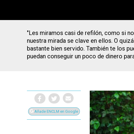
"Les miramos casi de refilón, como si n
nuestra mirada se clave en ellos. O qui
bastante bien servido. También te los pu
puedan conseguir un poco de dinero para
Añade ENCLM en Google
Presiona Intro para buscar o ESC para cerrar