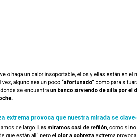
eve o haga un calor insoportable, ellos y ellas están en e
al vez, alguno sea un poco
“afortunado”
como para situar
le donde se encuentra
un banco sirviendo de silla por el d
noche.
eza extrema provoca que nuestra mirada se clave
amos de largo.
Les miramos casi de refilón
, como si no
 que están allí, pero el
olor a pobreza
extrema provoca