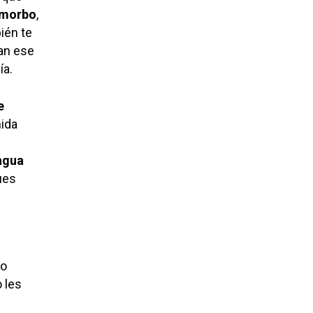
 morbo
,
ién te
an ese
ía.
e
mida
agua
ues
lo
o les