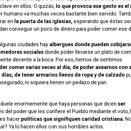
clave en ellos. O quizás,
lo que provoca ese gesto es el
 ser humano va muchas veces bastante bien servido. Tamb
rar en
la puerta de las iglesias,
esperando que éstas se
dan conseguir un poco de dinero para poder comer ese d
algunas ciudades hay
albergues donde pueden cobijars
medores sociales
donde poder llevarse un plato de co
ente decente a la boca. Por eso, hemos de sentirnos
der comer varias veces al día, de poder asearnos con 
 días, de tener armarios llenos de ropa y de calzado
p
 asegurado, ni siquiera tienen un pedazo de pan.
 duele enormemente que haya personas que dicen
ser
és del poder que les confiere el Pueblo mediante el voto, 
es hacer
políticas que signifiquen caridad cristiana
. N
é? Ya lo hacen ellos con sus horribles actos.