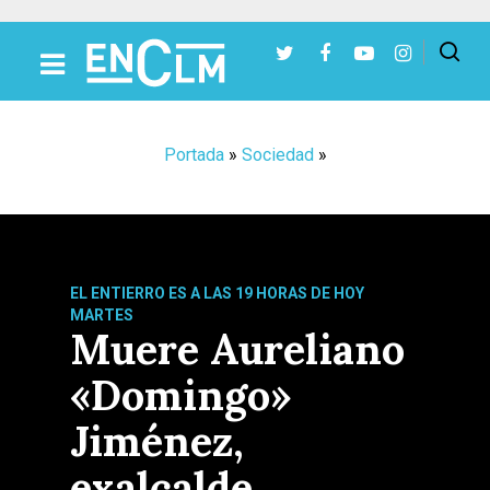
Presiona Intro para buscar o ESC para cerrar
Portada
»
Sociedad
»
EL ENTIERRO ES A LAS 19 HORAS DE HOY
MARTES
Muere Aureliano
«Domingo»
Jiménez,
exalcalde