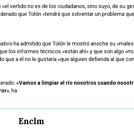
 «el vertido no es de los ciudadanos, sino suyo, de su ges
iderado que Tolón «tendrá que solventar un problema que
ativo ha admitido que Tolón le mostró anoche su «malest
o que los informes técnicos «están ahí» y que son algo «m
do que a él no le gustaría «que alguien defienda al que c
erado:
«Vamos a limpiar el río nosotros cuando nosot
ror»
, ha
Enclm