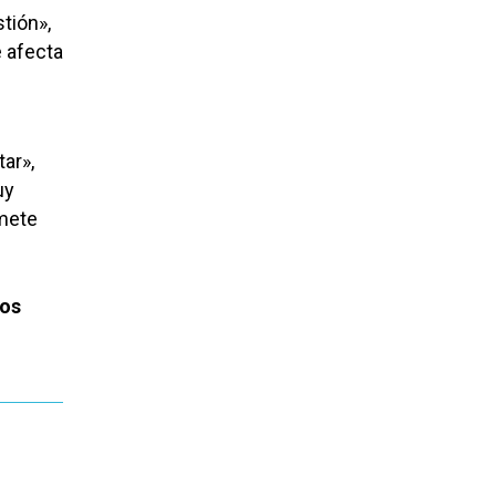
tión»,
 afecta
ar»,
uy
omete
ros