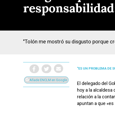
responsabilidad»
"Tolón me mostró su disgusto porque cre
"ES UN PROBLEMA DE S
Añade ENCLM en Google
El delegado del Go
hoy a la alcaldesa
Presiona Intro para buscar o ESC para cerrar
relación a la cont
apuntan a que «es 