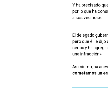
Y ha precisado que
por lo que ha cons
a sus vecinos».
El delegado gubern
pero que él le dij
serio» y ha agrega
una infracción».
Asimismo, ha asev
cometamos un er