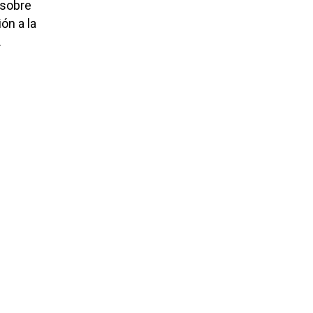
 sobre
ón a la
.