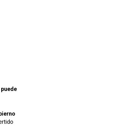
e puede
bierno
ertido