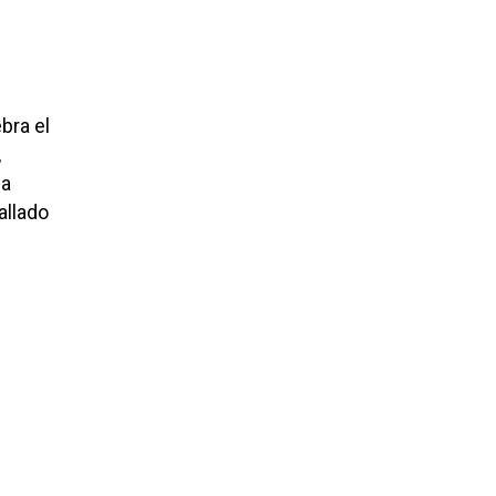
ebra el
,
la
allado