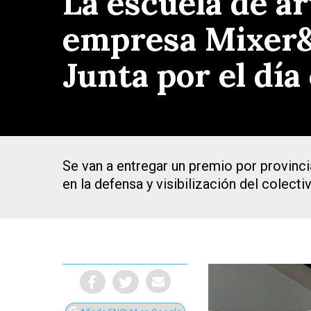
La escuela de ar
empresa Mixer&P
Junta por el día
Se van a entregar un premio por provinci
en la defensa y visibilización del colect
Presiona Intro para buscar o ESC para cerrar