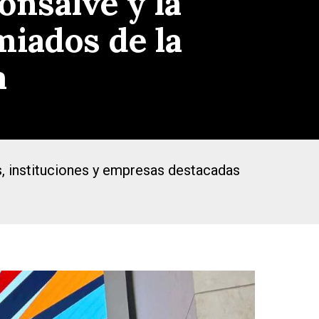
onsalve y la
iados de la
a
s, instituciones y empresas destacadas