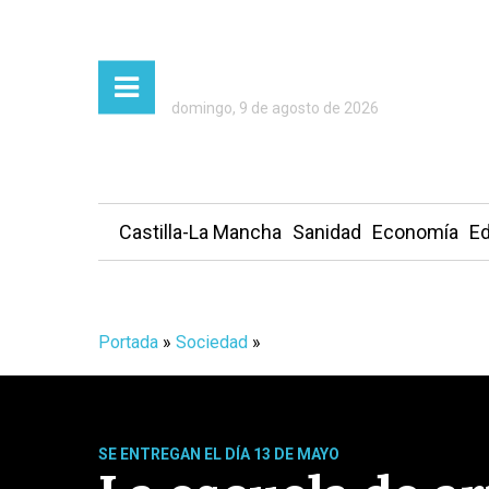
domingo, 9 de agosto de 2026
Castilla-La Mancha
Sanidad
Economía
Ed
Portada
»
Sociedad
»
SE ENTREGAN EL DÍA 13 DE MAYO