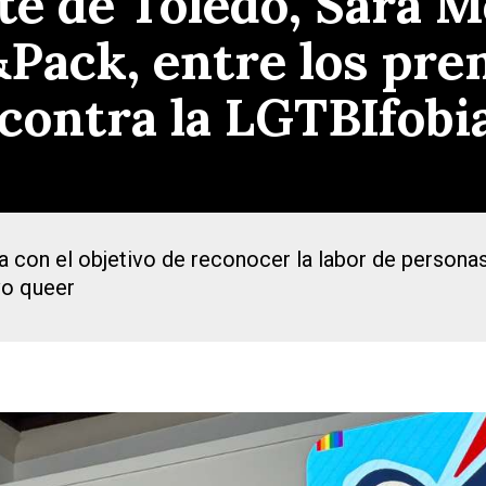
te de Toledo, Sara M
ack, entre los prem
 contra la LGTBIfobi
a con el objetivo de reconocer la labor de persona
ivo queer