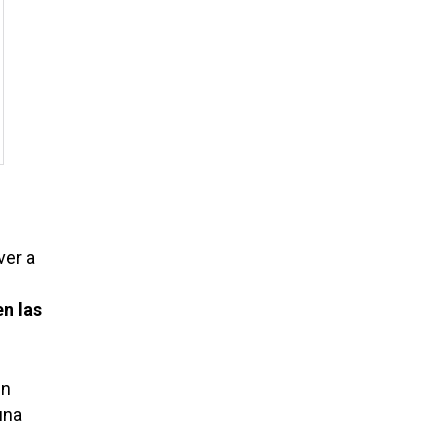
ver a
n las
n
una