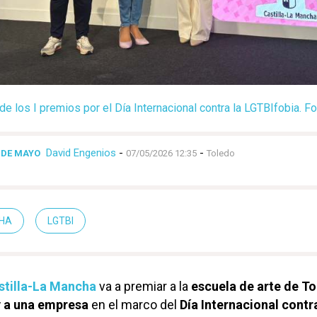
de los I premios por el Día Internacional contra la LGTBIfobia.
David Engenios
-
-
3 DE MAYO
07/05/2026 12:35
Toledo
CHA
LGTBI
stilla-La Mancha
va a premiar a la
escuela de arte de To
 y a una empresa
en el marco del
Día Internacional contra