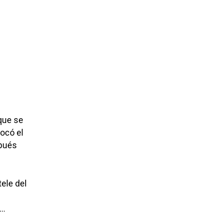
que se
vocó el
spués
tele del
»…