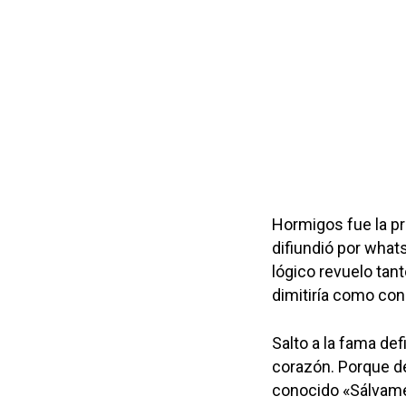
Hormigos fue la pr
difiundió por what
lógico revuelo tan
dimitiría como con
Salto a la fama defi
corazón. Porque de
conocido «Sálvame