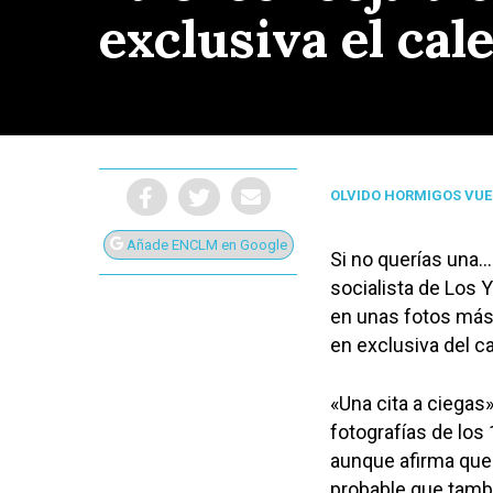
exclusiva el cal
OLVIDO HORMIGOS VUE
Añade ENCLM en Google
Si no querías una…
socialista de Los Y
en unas fotos más 
en exclusiva del c
«Una cita a ciegas»
Presiona Intro para buscar o ESC para cerrar
fotografías de los
aunque afirma que e
probable que tambi