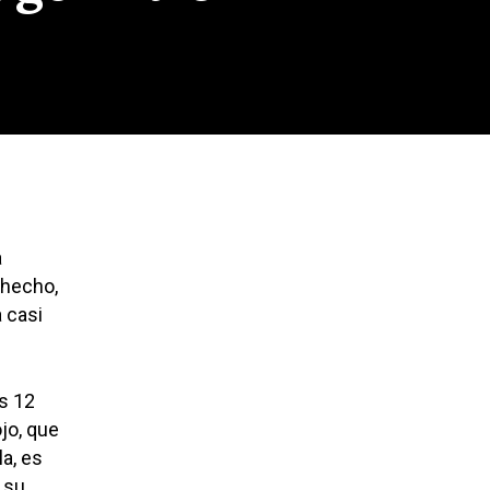
a
 hecho,
 casi
as 12
jo, que
la, es
 su