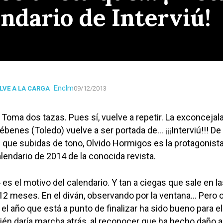
endario de Interviú!
Enclm
LVE A LA CARGA
09/12/2013
 Toma dos tazas. Pues sí, vuelve a repetir. La exconcejal
ébenes (Toledo) vuelve a ser portada de… ¡¡¡Interviú!!! De
que subidas de tono, Olvido Hormigos es la protagonista
alendario de 2014 de la conocida revista.
 es el motivo del calendario. Y tan a ciegas que sale en l
 12 meses. En el diván, observando por la ventana… Pero o
l año que está a punto de finalizar ha sido bueno para el
én daría marcha atrás, al reconocer que ha hecho daño a