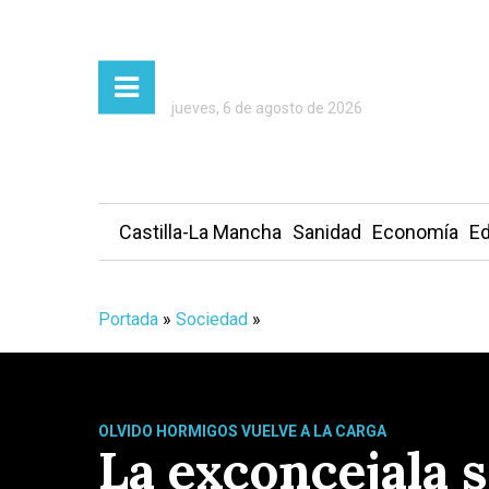
jueves, 6 de agosto de 2026
Castilla-La Mancha
Sanidad
Economía
Ed
Portada
»
Sociedad
»
OLVIDO HORMIGOS VUELVE A LA CARGA
La exconcejala 