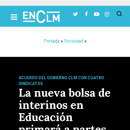
Presiona Intro para buscar o ESC para cerrar
Portada
»
Sociedad
»
ACUERDO DEL GOBIERNO CLM CON CUATRO
SINDICATOS
La nueva bolsa de
interinos en
Educación
primará a partes