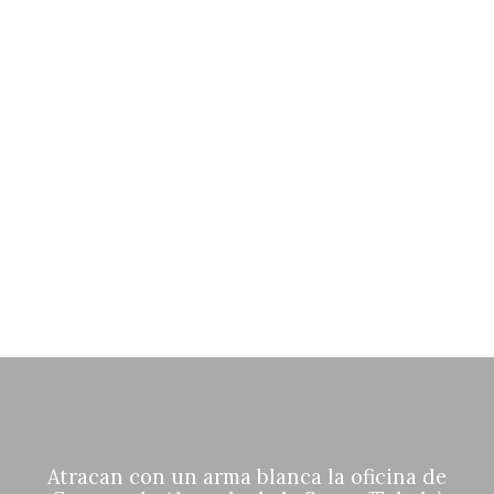
en Cuenca
De berenjenas a un
retrato: los curiosos
regalos que los
castellanomanchegos
han hecho a los reyes
Atracan con un arma blanca la oficina de