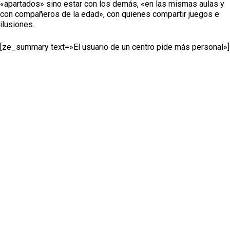
«apartados» sino estar con los demás, «en las mismas aulas y
con compañeros de la edad», con quienes compartir juegos e
ilusiones.
[ze_summary text=»El usuario de un centro pide más personal»]
El usuario de un centro pide más personal[/ze_summary]
Jonatan Olmo
es un joven de la
asociación Aidis de Torrijos
(Toledo) que ha pedido que los centros ocupacionales cuenten
con suficiente personal para que puedan recibir atención
individualizada.
A sus 46 años, María Ángeles Moya, del centro
Asprodeta de
Talavera
de la Reina, ha explicado su experiencia laboral en
una residencia de ancianos, donde ha aprendido funciones de
pinche de cocina y a usar utensilios de cocina y reciclar, pero
también a trabajar en equipo.
«Ellos han confiado en mí y me he sentido útil, y una más de los
trabajadores», ha resumido Moya, quien ha subrayado que estas
prácticas laborales le han supuesto un «reto» personal.