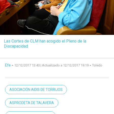
Las Cortes de CLM han acogido el Pleno de la
Discapacidad
Efe
-
-
12/12/2017 13:40
| Actualizado a 12/12/2017 19:19
Toledo
ASOCIACIÓN AIDIS DE TORRIJOS
ASPRODETA DE TALAVERA