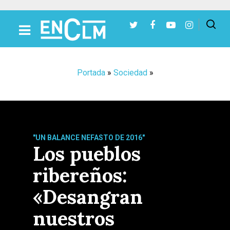
Presiona Intro para buscar o ESC para cerrar
Portada
»
Sociedad
»
"UN BALANCE NEFASTO DE 2016"
Los pueblos
ribereños:
«Desangran
nuestros