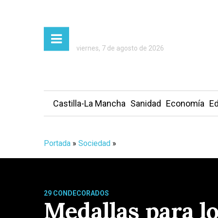
viernes, 7 de agosto de 2026
Castilla-La Mancha
Sanidad
Economía
Ed
Portada
»
Sociedad
»
29 CONDECORADOS
Medallas para lo