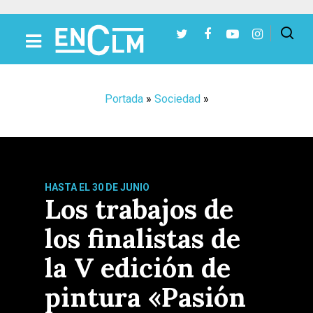
Presiona Intro para buscar o ESC para cerrar
Portada
»
Sociedad
»
HASTA EL 30 DE JUNIO
Los trabajos de
los finalistas de
la V edición de
pintura «Pasión