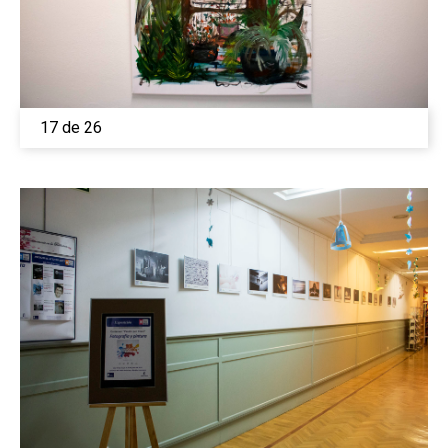
Medio Ambiente
Planeta Rural
Especiales
17 de 26
Política
Galerías