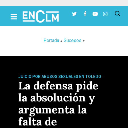
Presiona Intro para buscar o ESC para cerrar
Portada
»
Sucesos
»
JUICIO POR ABUSOS SEXUALES EN TOLEDO
La defensa pide
la absolución y
argumenta la
falta de