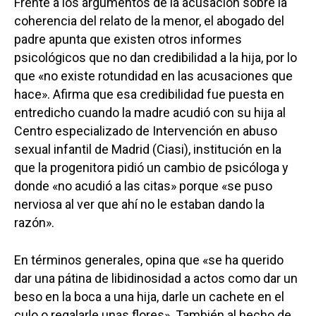
Frente a los argumentos de la acusación sobre la
coherencia del relato de la menor, el abogado del
padre apunta que existen otros informes
psicológicos que no dan credibilidad a la hija, por lo
que «no existe rotundidad en las acusaciones que
hace». Afirma que esa credibilidad fue puesta en
entredicho cuando la madre acudió con su hija al
Centro especializado de Intervención en abuso
sexual infantil de Madrid (Ciasi), institución en la
que la progenitora pidió un cambio de psicóloga y
Castilla-La Manch
donde «no acudió a las citas» porque «se puso
nerviosa al ver que ahí no le estaban dando la
Toledo
Sanidad
razón».
Ciudad Real
Economía
Albacete
En términos generales, opina que «se ha querido
Educación
dar una pátina de libidinosidad a actos como dar un
Cuenca
beso en la boca a una hija, darle un cachete en el
Cultura
Guadalajara
culo o regalarle unas flores». También al hecho de