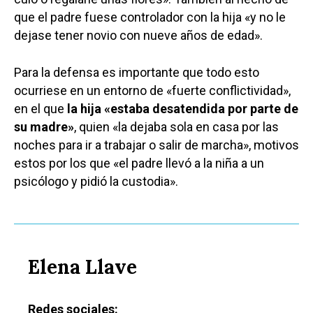
Deportes
Talavera
que el padre fuese controlador con la hija «y no le
dejase tener novio con nueve años de edad».
Sucesos
Medio Ambiente
Para la defensa es importante que todo esto
ocurriese en un entorno de «fuerte conflictividad»,
Planeta Rural
en el que
la hija «estaba desatendida por parte de
Especiales
su madre»
, quien «la dejaba sola en casa por las
noches para ir a trabajar o salir de marcha», motivos
Política
estos por los que «el padre llevó a la niña a un
Galerías
psicólogo y pidió la custodia».
Elena Llave
Redes sociales: