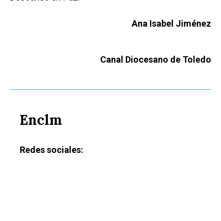
Ana Isabel Jiménez
Canal Diocesano de Toledo
Enclm
Redes sociales:
Castilla-La Manch
Toledo
Sanidad