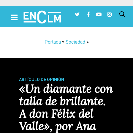
Presiona Intro para buscar o ESC para cerrar
Portada
»
Sociedad
»
ARTÍCULO DE OPINIÓN
«Un diamante con
talla de brillante.
A don Félix del
Valle», por Ana