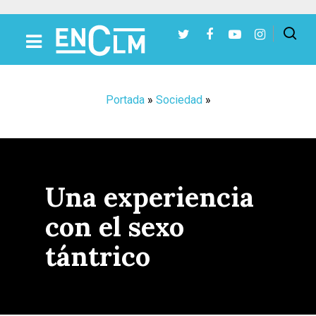
Presiona Intro para buscar o ESC para cerrar
Portada
»
Sociedad
»
Una experiencia
con el sexo
tántrico