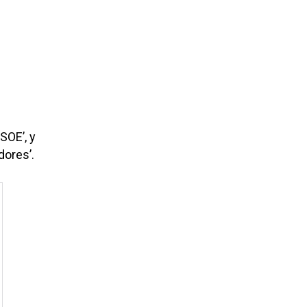
SOE’, y
dores’.