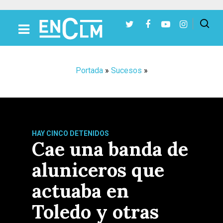
Presiona Intro para buscar o ESC para cerrar
Portada
»
Sucesos
»
HAY CINCO DETENIDOS
Cae una banda de
aluniceros que
actuaba en
Toledo y otras