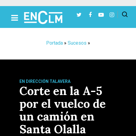
Presiona Intro para buscar o ESC para cerrar
Portada
»
Sucesos
»
EN DIRECCIÓN TALAVERA
Corte en la A-5
por el vuelco de
un camión en
Santa Olalla