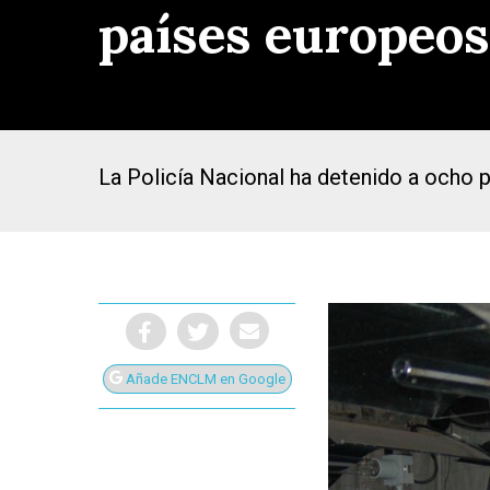
países europeos
La Policía Nacional ha detenido a ocho p
Añade ENCLM en Google
Presiona Intro para buscar o ESC para cerrar