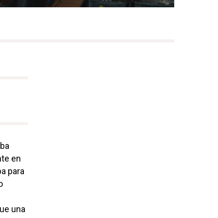
aba
nte en
ba para
o
que una