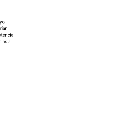
yo,
rían
stencia
cias a