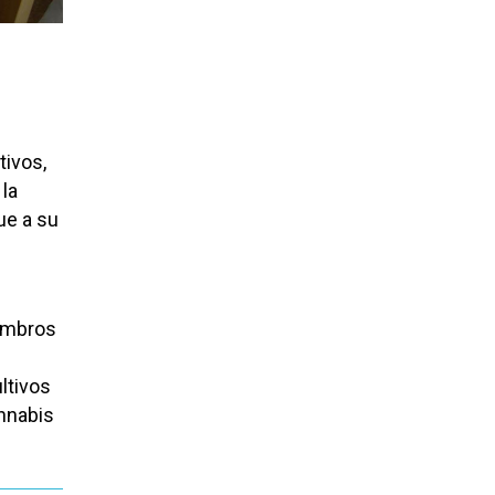
tivos,
la
ue a su
iembros
ltivos
annabis