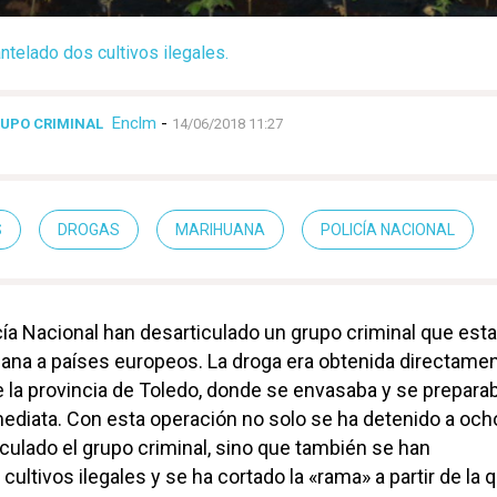
telado dos cultivos ilegales.
Enclm
-
UPO CRIMINAL
14/06/2018 11:27
S
DROGAS
MARIHUANA
POLICÍA NACIONAL
cía Nacional han desarticulado un grupo criminal que est
ana a países europeos. La droga era obtenida directame
de la provincia de Toledo, donde se envasaba y se prepara
mediata. Con esta operación no solo se ha detenido a och
culado el grupo criminal, sino que también se han
ultivos ilegales y se ha cortado la «rama» a partir de la 