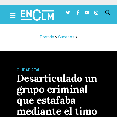
Presiona Intro para buscar o ESC para cerrar
Portada
»
Sucesos
»
CIUDAD REAL
Desarticulado un
grupo criminal
que estafaba
mediante el timo