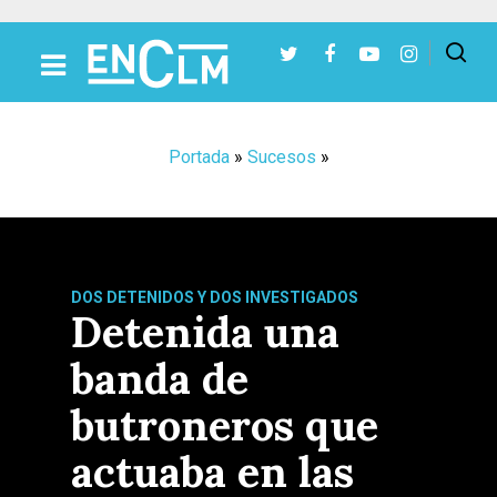
Presiona Intro para buscar o ESC para cerrar
Portada
»
Sucesos
»
DOS DETENIDOS Y DOS INVESTIGADOS
Detenida una
banda de
butroneros que
actuaba en las