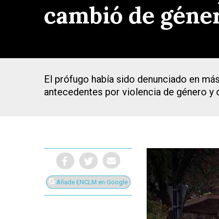
cambió de género
El prófugo había sido denunciado en má
antecedentes por violencia de género y 
Añade ENCLM en Google
Presiona Intro para buscar o ESC para cerrar