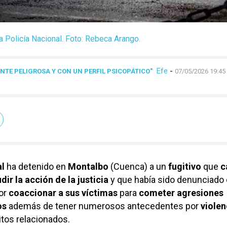
a Policía Nacional. Foto: Rebeca Arango.
Efe
-
TE PELIGROSA Y CON UN PERFIL PSICOPÁTICO"
07/05/2026 19:45
al
ha detenido en
Montalbo
(Cuenca) a un
fugitivo
que
c
udir la acción de la justicia
y que había sido denunciado
or
coaccionar a sus víctimas
para
cometer agresiones
os
además de tener numerosos antecedentes por
violen
itos relacionados.