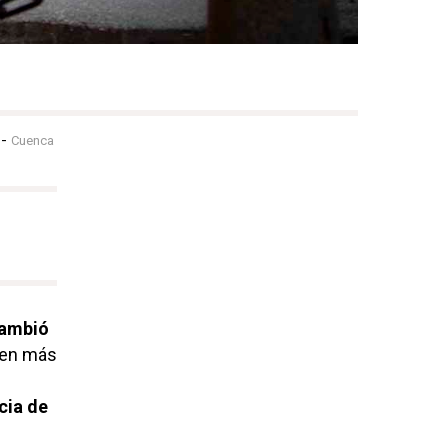
-
Cuenca
ambió
 en más
cia de