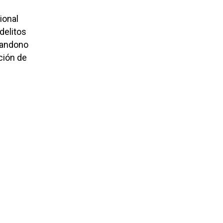
ional
delitos
abandono
ción de