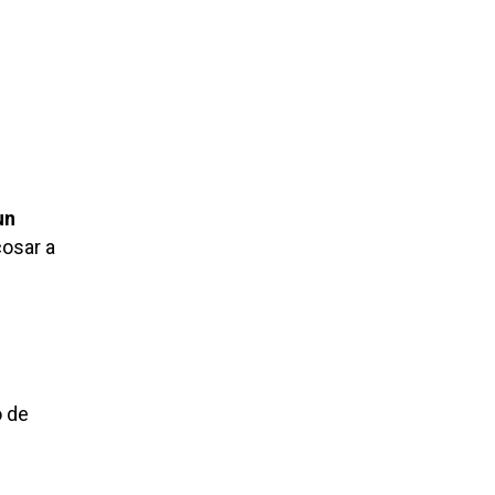
un
osar a
o de