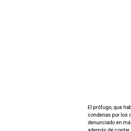
El prófugo, que ha
condenas por los d
denunciado en más
además de contar c