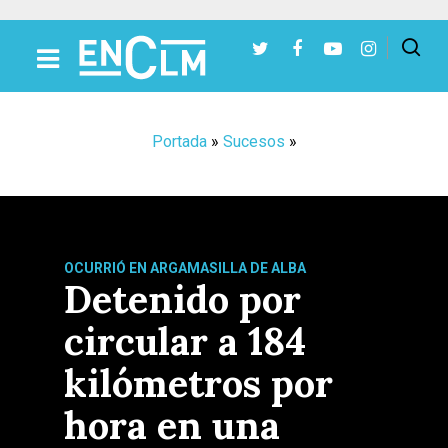
Presiona Intro para buscar o ESC para cerrar
Portada
»
Sucesos
»
OCURRIÓ EN ARGAMASILLA DE ALBA
Detenido por
circular a 184
kilómetros por
hora en una