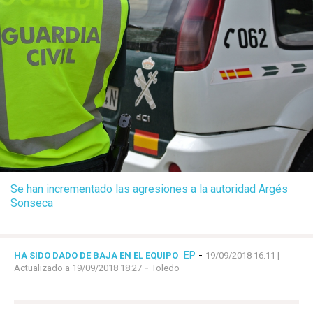
Se han incrementado las agresiones a la autoridad Argés
Sonseca
EP
-
HA SIDO DADO DE BAJA EN EL EQUIPO
19/09/2018 16:11
|
-
Actualizado a 19/09/2018 18:27
Toledo