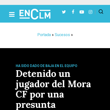
Presiona Intro para buscar o ESC para cerrar
Portada
»
Sucesos
»
HA SIDO DADO DE BAJA EN EL EQUIPO
Detenido un
jugador del Mora
CF por una
presunta