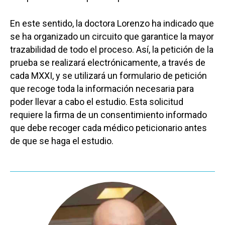
En este sentido, la doctora Lorenzo ha indicado que
Castilla-La Manch
se ha organizado un circuito que garantice la mayor
trazabilidad de todo el proceso. Así, la petición de la
Toledo
Sanidad
prueba se realizará electrónicamente, a través de
Ciudad Real
Economía
cada MXXI, y se utilizará un formulario de petición
Albacete
que recoge toda la información necesaria para
Educación
poder llevar a cabo el estudio. Esta solicitud
Cuenca
Cultura
requiere la firma de un consentimiento informado
Guadalajara
que debe recoger cada médico peticionario antes
Deportes
Talavera
de que se haga el estudio.
Sucesos
Medio Ambiente
Planeta Rural
Especiales