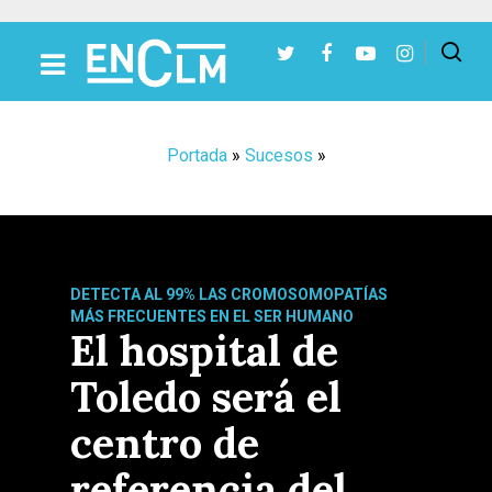
Presiona Intro para buscar o ESC para cerrar
Portada
»
Sucesos
»
DETECTA AL 99% LAS CROMOSOMOPATÍAS
MÁS FRECUENTES EN EL SER HUMANO
El hospital de
Toledo será el
centro de
referencia del