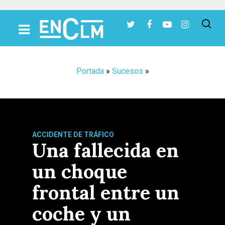
Presiona Intro para buscar o ESC para cerrar
Portada
»
Sucesos
»
ACCIDENTE DE TRÁFICO
Una fallecida en
un choque
frontal entre un
coche y un