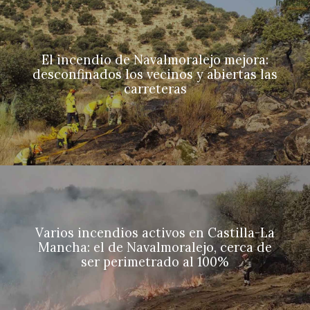
El incendio de Navalmoralejo mejora:
desconfinados los vecinos y abiertas las
carreteras
Varios incendios activos en Castilla-La
Mancha: el de Navalmoralejo, cerca de
ser perimetrado al 100%