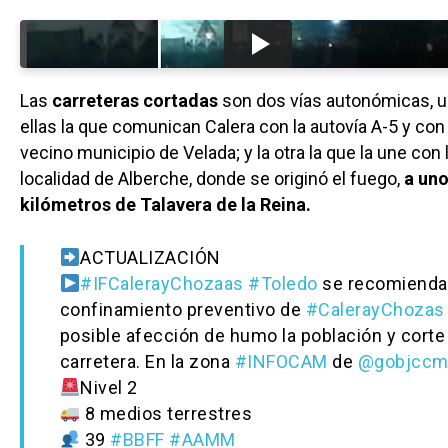
Las
carreteras cortadas
son dos vías autonómicas, u
ellas la que comunican Calera con la autovía A-5 y con 
vecino municipio de Velada; y la otra la que la une con 
localidad de Alberche, donde se originó el fuego,
a uno
kilómetros de Talavera de la Reina.
ACTUALIZACIÓN
#IFCalerayChozaas
#Toledo
se recomienda
confinamiento preventivo de
#CalerayChozas
posible afección de humo la población y corte 
carretera. En la zona
#INFOCAM
de
@gobjcc
Nivel 2
8 medios terrestres
39
#BBFF
#AAMM