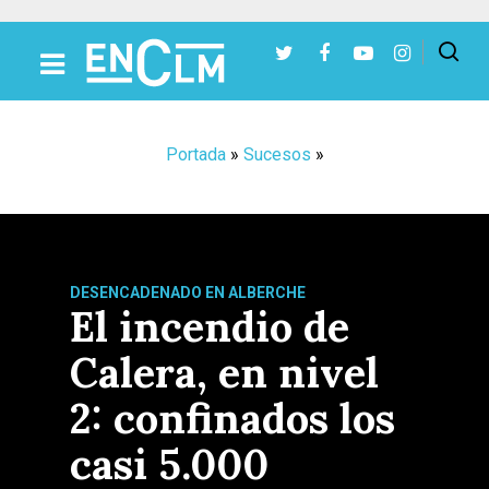
Presiona Intro para buscar o ESC para cerrar
Portada
»
Sucesos
»
DESENCADENADO EN ALBERCHE
El incendio de
Calera, en nivel
2: confinados los
casi 5.000