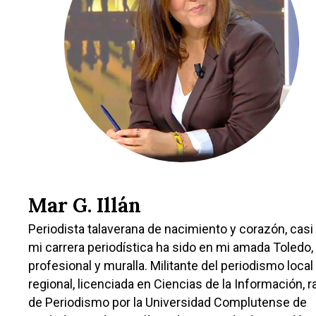
Castilla-La Manch
Toledo
Sanidad
Ciudad Real
Economía
Albacete
Educación
Cuenca
Cultura
Guadalajara
Mar G. Illán
Deportes
Talavera
Periodista talaverana de nacimiento y corazón, casi
Sucesos
mi carrera periodística ha sido en mi amada Toledo,
Medio Ambiente
profesional y muralla. Militante del periodismo local
regional, licenciada en Ciencias de la Información, 
Planeta Rural
de Periodismo por la Universidad Complutense de