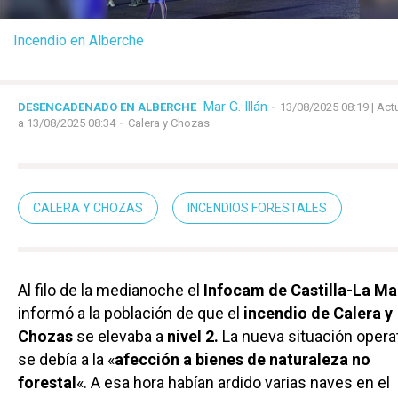
Incendio en Alberche
Mar G. Illán
-
DESENCADENADO EN ALBERCHE
13/08/2025 08:19
| Act
-
a 13/08/2025 08:34
Calera y Chozas
CALERA Y CHOZAS
INCENDIOS FORESTALES
Al filo de la medianoche el
Infocam de Castilla-La M
informó a la población de que el
incendio de Calera y
Chozas
se elevaba a
nivel 2.
La nueva situación opera
se debía a la «
afección a bienes de naturaleza no
forestal
«. A esa hora habían ardido varias naves en el