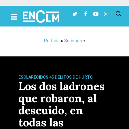
Presiona Intro para buscar o ESC para cerrar
Portada
»
Sucesos
»
ESCLARECIDOS 45 DELITOS DE HURTO
Los dos ladrones
que robaron, al
descuido, en
todas las