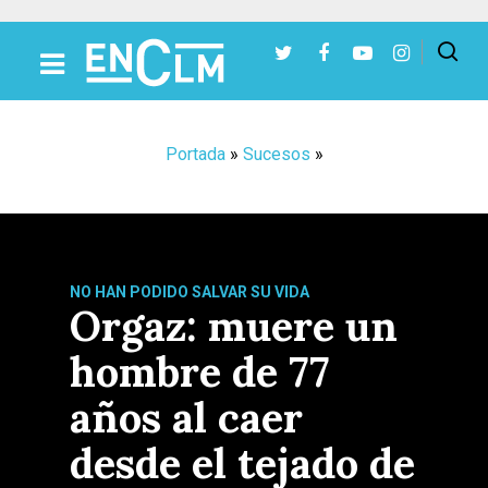
Presiona Intro para buscar o ESC para cerrar
Portada
»
Sucesos
»
NO HAN PODIDO SALVAR SU VIDA
Orgaz: muere un
hombre de 77
años al caer
desde el tejado de