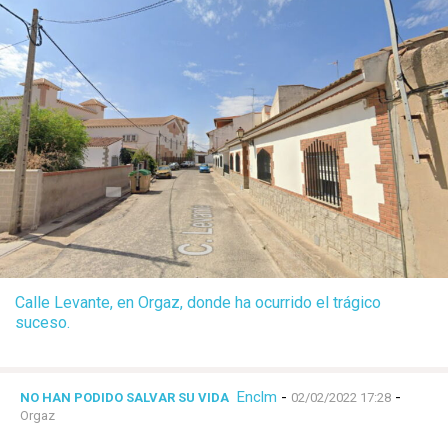
Calle Levante, en Orgaz, donde ha ocurrido el trágico
suceso.
Enclm
-
-
NO HAN PODIDO SALVAR SU VIDA
02/02/2022 17:28
Orgaz