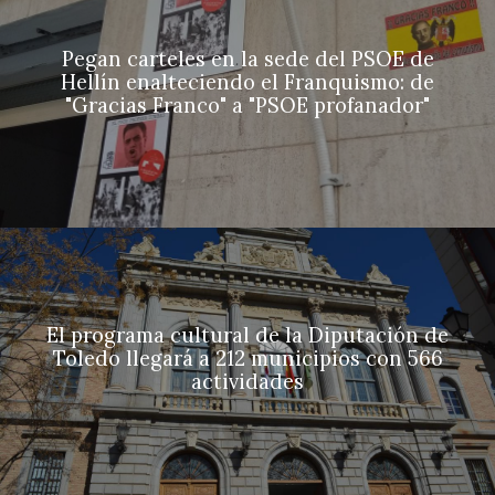
Pegan carteles en la sede del PSOE de
Hellín enalteciendo el Franquismo: de
"Gracias Franco" a "PSOE profanador"
El programa cultural de la Diputación de
Toledo llegará a 212 municipios con 566
actividades