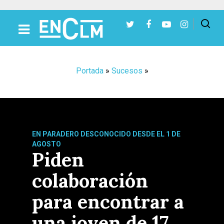
Presiona Intro para buscar o ESC para cerrar
Portada
»
Sucesos
»
EN PARADERO DESCONOCIDO DESDE EL 1 DE
AGOSTO
Piden
colaboración
para encontrar a
una joven de 17