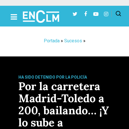
Presiona Intro para buscar o ESC para cerrar
Portada
»
Sucesos
»
HA SIDO DETENIDO POR LA POLICÍA
Por la carretera
Madrid-Toledo a
200, bailando… ¡Y
lo sube a