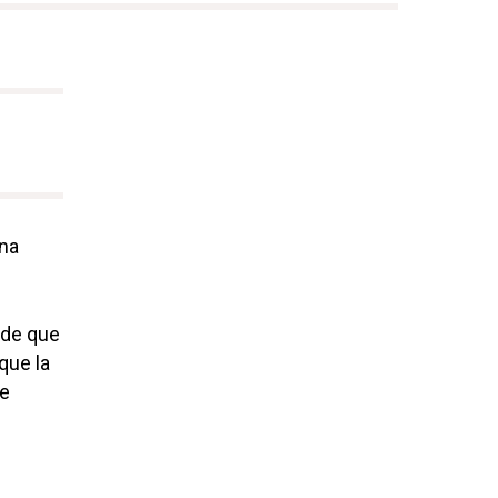
ina
de que
que la
te