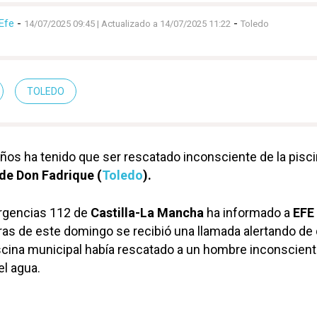
Efe
-
-
14/07/2025 09:45
| Actualizado a 14/07/2025 11:22
Toledo
TOLEDO
os ha tenido que ser rescatado inconsciente de la pisc
 de Don Fadrique (
Toledo
).
ergencias 112 de
Castilla-La Mancha
ha informado a
EFE
ras de este domingo se recibió una llamada alertando de 
iscina municipal había rescatado a un hombre inconscien
l agua.