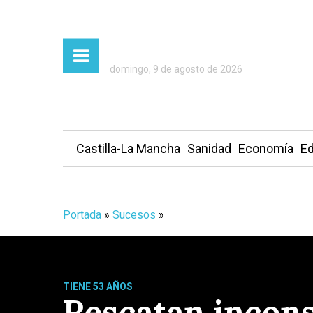
domingo, 9 de agosto de 2026
Castilla-La Mancha
Sanidad
Economía
Ed
Portada
»
Sucesos
»
TIENE 53 AÑOS
Rescatan incons