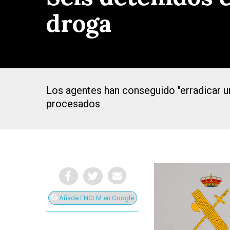
droga
Los agentes han conseguido "erradicar u
procesados
Presiona Intro para buscar o ESC para cerrar
Añade ENCLM en Google