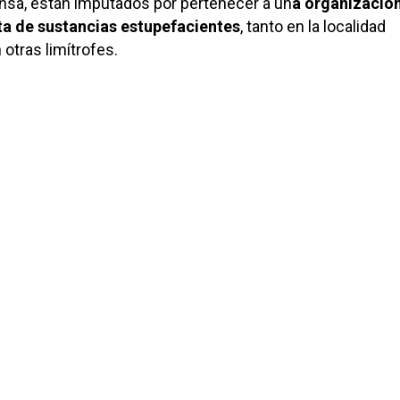
nsa, están imputados por pertenecer a un
a organizació
ta de sustancias estupefacientes
, tanto en la localidad
otras limítrofes.