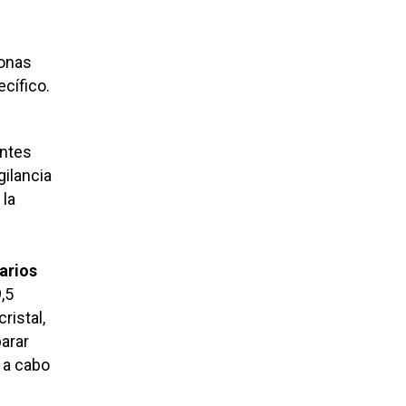
sonas
ecífico.
entes
gilancia
 la
iarios
,5
ristal,
arar
r a cabo