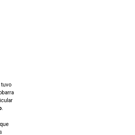
 tuvo
obarra
icular
o
.
 que
s