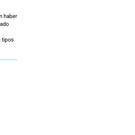
an haber
rado
 tipos