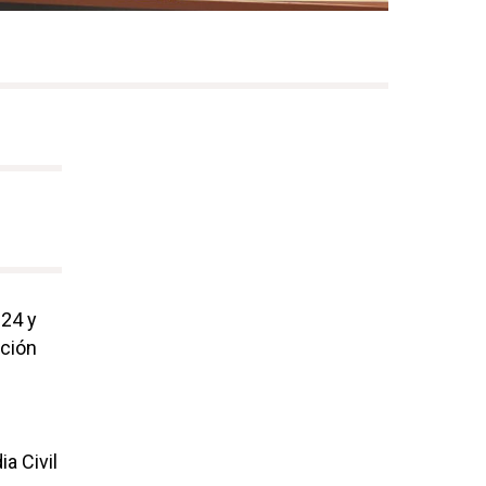
 24 y
ación
a Civil