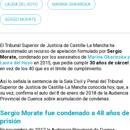
LAURA DEL HOYO
MARINA OKARINSKA
SERGIO MORATE
Castilla-La Manch
Toledo
Sanidad
El Tribunal Superior de Justicia de Castilla-La Mancha ha
Ciudad Real
Economía
desestimado un recurso de apelación formulado por
Sergio
Morate,
condenado por los asesinatos de
Marina Okarinska y
Albacete
Educación
Laura del Hoyo
en 2015, que pedía cumplir
30 años de cárcel
Cuenca
en vez de los 40 que es el límite de cumplimiento.
Cultura
Guadalajara
Así lo señala la sentencia de la Sala Civil y Penal del Tribunal
Deportes
Talavera
Superior de Justicia de Castilla-La Mancha conocida hoy, que, a
su vez, confirma el auto del 8 de enero de 2018 de la Audiencia
Sucesos
Provincial de Cuenca sobre acumulación de condenas.
Medio Ambiente
Sergio Morate fue condenado a 48 años de
Planeta Rural
prisión
En noviembre de 2017 la Audiencia Provincial de Cuenca