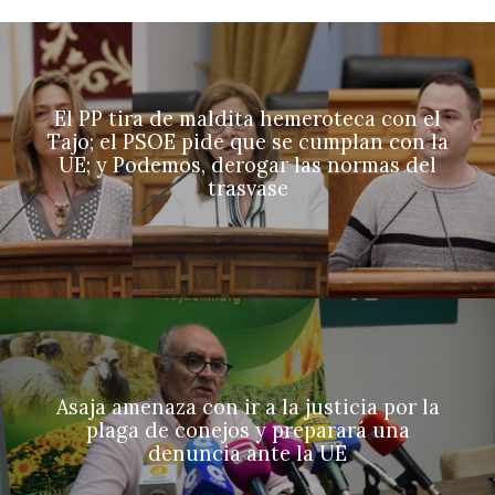
El PP tira de maldita hemeroteca con el
Tajo; el PSOE pide que se cumplan con la
UE; y Podemos, derogar las normas del
trasvase
Asaja amenaza con ir a la justicia por la
plaga de conejos y preparará una
denuncia ante la UE