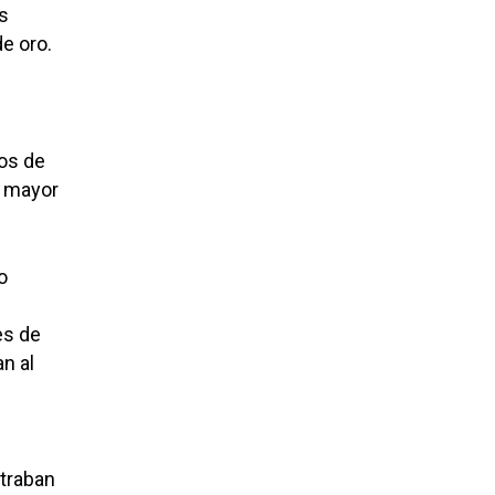
s
e oro.
sos de
r mayor
o
es de
n al
traban