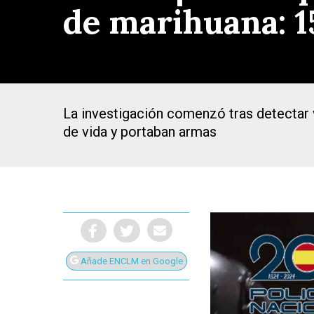
de marihuana: 1
La investigación comenzó tras detectar 
de vida y portaban armas
Añade ENCLM en Google
Presiona Intro para buscar o ESC para cerrar