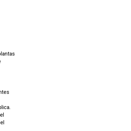
plantas
e
entes
lica.
el
el