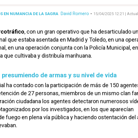
David Romero
-
OS EN NUMANCIA DE LA SAGRA
15/04/2025 12:21
| Actua
rcotráfico
, con un gran operativo que ha desarticulado u
nal que estaba asentada en Madrid y Toledo, en una oper
nal, en una operación conjunta con la Policía Municipal, en
a que cultivaba y distribuía marihuana.
 presumiendo de armas y su nivel de vida
icial ha contado con la participación de más de 150 agente
detención de 27 personas, miembros de un mismo clan fam
boración ciudadana los agentes detectaron numerosos ví
otagonizados por los investigados, en los que aparecían
 fuego en plena vía pública y haciendo ostentación del 
levaban.