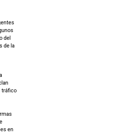
agentes
lgunos
o del
s de la
a
clan
 tráfico
armas
e
les en