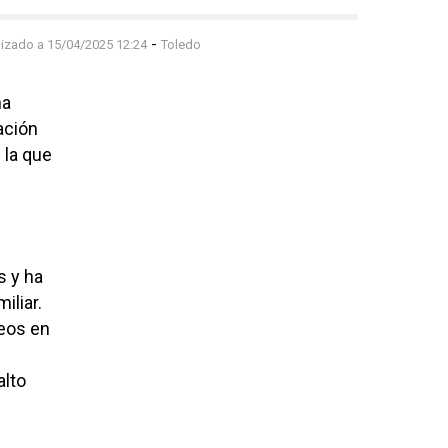
-
lizado a 15/04/2025 12:24
Toledo
na
ación
 la que
s y ha
iliar.
deos en
alto