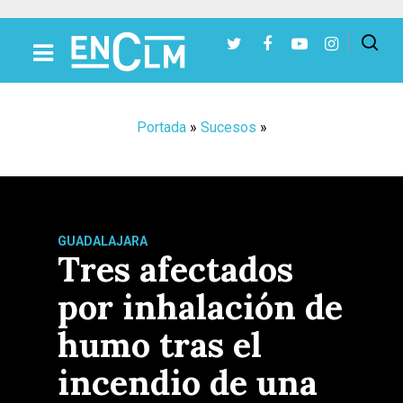
Presiona Intro para buscar o ESC para cerrar
Portada
»
Sucesos
»
GUADALAJARA
Tres afectados
por inhalación de
humo tras el
incendio de una