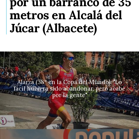
por un barranco de 35
metros en Alcalá del
Júcar (Albacete)
Alarza (38º en la Copa del Mundo): "Lo
fácil hubiera sido abandonar, pero acabé
por la gente"