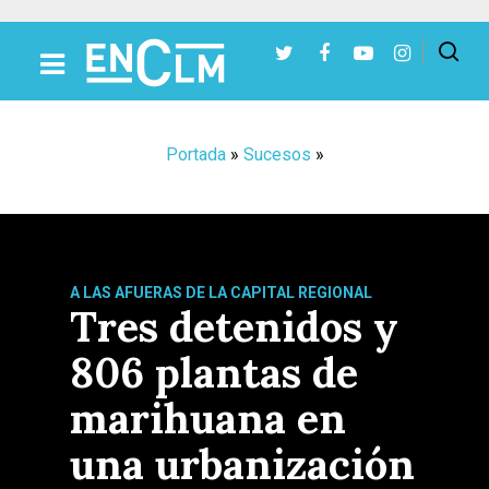
Presiona Intro para buscar o ESC para cerrar
Portada
»
Sucesos
»
A LAS AFUERAS DE LA CAPITAL REGIONAL
Tres detenidos y
806 plantas de
marihuana en
una urbanización