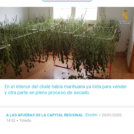
En el interior del chalé había marihuana ya lista para vender
y otra parte en pleno proceso de secado.
Enclm
-
A LAS AFUERAS DE LA CAPITAL REGIONAL
20/01/2020
-
14:52
Toledo