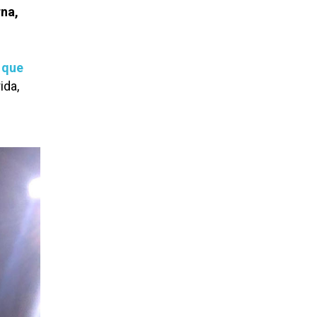
rna,
s que
ida,