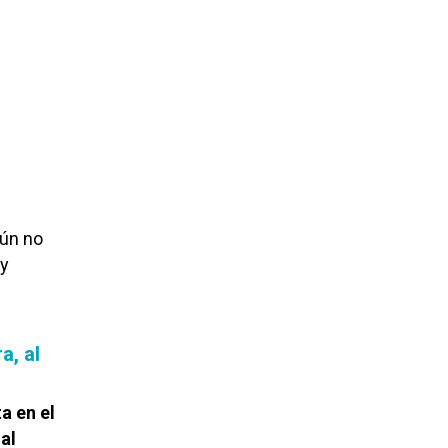
aún no
uy
a, al
a en el
al