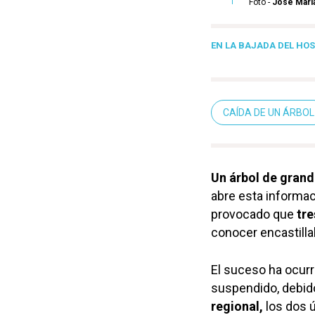
Foto -
José María
EN LA BAJADA DEL HO
CAÍDA DE UN ÁRBOL
Un árbol de gran
abre esta informac
provocado que
tre
conocer encastill
El suceso ha ocurr
suspendido, debid
regional,
los dos ú