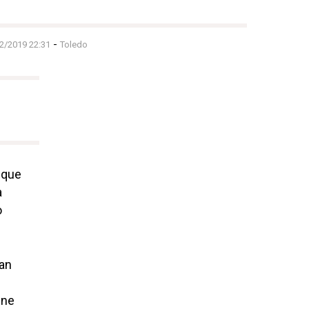
-
12/2019 22:31
Toledo
 que
a
o
ían
ene