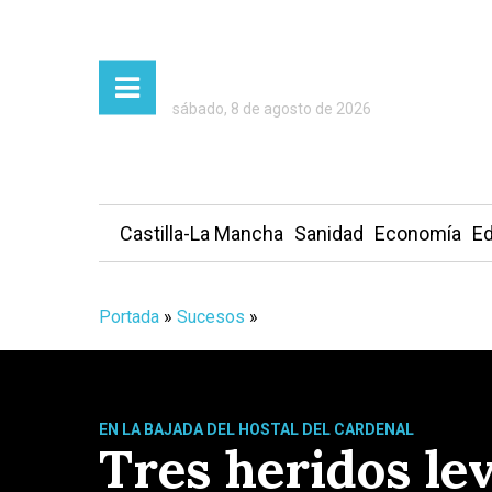
sábado, 8 de agosto de 2026
Castilla-La Mancha
Sanidad
Economía
Ed
Portada
»
Sucesos
»
EN LA BAJADA DEL HOSTAL DEL CARDENAL
Tres heridos lev