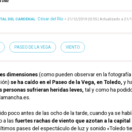
 Díaz
César del Río
-
STAL DEL CARDENAL
21/12/2019 20:55
| Actualizado a 21/
PASEO DE LA VEGA
VIENTO
des dimensiones
(como pueden observar en la fotografía
ión)
se ha caído en el Paseo de la Vega, en Toledo,
y h
s personas sufrieran heridas leves,
tal y como ha podid
alamancha.es.
ido poco antes de las ocho de la tarde, cuando ya se hab
o a las
fuertes rachas de viento que azotan a la capital
ltimos pases del espectáculo de luz y sonido «Toledo ti