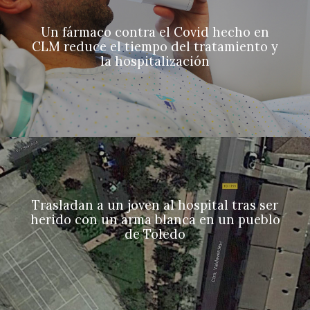
Un fármaco contra el Covid hecho en
CLM reduce el tiempo del tratamiento y
la hospitalización
Trasladan a un joven al hospital tras ser
herido con un arma blanca en un pueblo
de Toledo