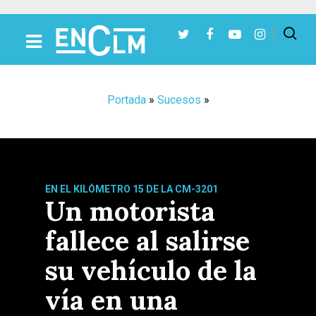
Presiona Intro para buscar o ESC para cerrar
Portada
»
Sucesos
»
EN EL KILÓMETRO 15 DE LA CM-3201
Un motorista
fallece al salirse
su vehículo de la
vía en una