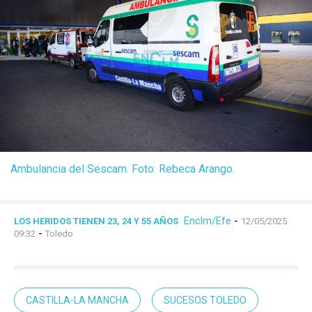
Ambulancia del Sescam. Foto: Rebeca Arango.
Enclm/Efe
-
LOS HERIDOS TIENEN 23, 24 Y 55 AÑOS
12/05/2025
-
09:32
Toledo
CASTILLA-LA MANCHA
SUCESOS TOLEDO