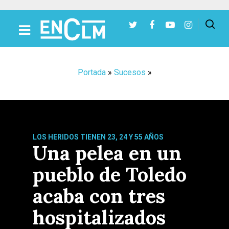
Presiona Intro para buscar o ESC para cerrar
Portada
»
Sucesos
»
LOS HERIDOS TIENEN 23, 24 Y 55 AÑOS
Una pelea en un
pueblo de Toledo
acaba con tres
hospitalizados