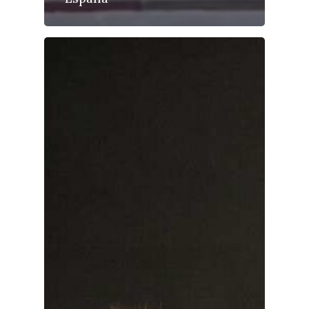
Medio Ambiente
Planeta Rural
Especiales
Política
Galerías