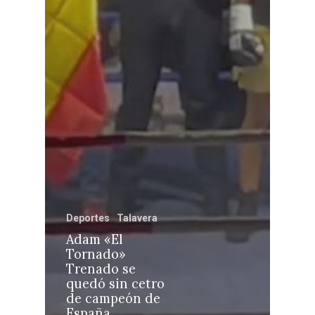
Castilla-La Manch
Toledo
Sanidad
Ciudad Real
Economía
Albacete
Educación
Deportes
Talavera
Cuenca
Adam «El
Cultura
Tornado»
Guadalajara
Trenado se
Deportes
Talavera
quedó sin cetro
de campeón de
Sucesos
España