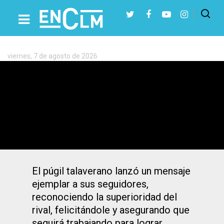
Etiqueta:
Adam
Trenado
viernes, 7 de agosto de 2026
Presiona Intro para buscar o ESC para cerrar
Adam «El Tornado» Trenado se quedó
sin cetro de campeón de España
El púgil talaverano lanzó un mensaje
ejemplar a sus seguidores,
reconociendo la superioridad del
rival, felicitándole y asegurando que
seguirá trabajando para lograr