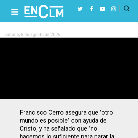
Etiqueta:
Arzobispo
de
Toledo
sábado, 8 de agosto de 2026
Presiona Intro para buscar o ESC para cerrar
El arzobispo de Toledo anima en el
Corpus a recuperar la esperanza
perdida
Francisco Cerro asegura que "otro
mundo es posible" con ayuda de
Cristo, y ha señalado que "no
hacemos lo suficiente para parar la