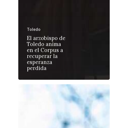
Toledo
Castilla-La Manch
El arzobispo de
Toledo
Sanidad
Toledo anima
en el Corpus a
Ciudad Real
Economía
recuperar la
esperanza
Albacete
Educación
perdida
Cuenca
Cultura
Guadalajara
Deportes
Talavera
Sucesos
Medio Ambiente
Planeta Rural