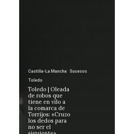
Castilla-La Manch
Toledo
Sanidad
Castilla-La Mancha
Sucesos
Ciudad Real
Economía
Toledo
Albacete
Toledo | Oleada
Educación
de robos que
Cuenca
tiene en vilo a
Cultura
la comarca de
Guadalajara
Torrijos: «Cruzo
Deportes
Talavera
los dedos para
no ser el
Sucesos
siguiente»