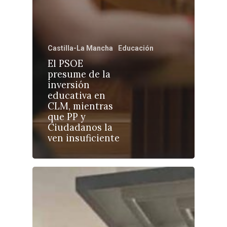
Castilla-La Mancha
Educación
Castilla-La Manch
El PSOE
presume de la
Toledo
Sanidad
inversión
educativa en
Ciudad Real
Economía
CLM, mientras
que PP y
Albacete
Educación
Ciudadanos la
Cuenca
ven insuficiente
Cultura
Guadalajara
Deportes
Talavera
Sucesos
Medio Ambiente