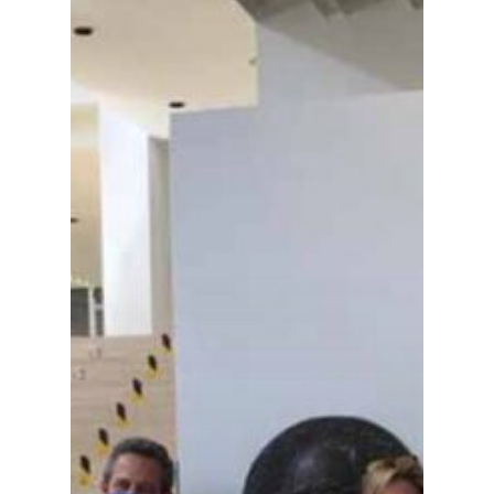
Planeta Rural
Especiales
Política
Galerías