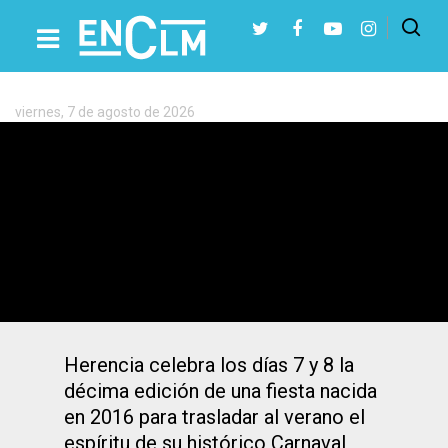
Etiqueta:
Carnaval
viernes, 7 de agosto de 2026
Presiona Intro para buscar o ESC para cerrar
Carnaval en pleno agosto: el insólito
fenómeno que se vive en un pueblo de
Ciudad Real
Herencia celebra los días 7 y 8 la
décima edición de una fiesta nacida
en 2016 para trasladar al verano el
espíritu de su histórico Carnaval,