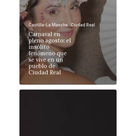
Castilla-La Mancha
Ciudad Real
Carnaval en
Castilla-La Manch
pleno agosto: el
Toledo
Sanidad
insólito
fenómeno que
Ciudad Real
Economía
se vive en un
pueblo de
Albacete
Educación
Ciudad Real
Cuenca
Cultura
Guadalajara
Deportes
Talavera
Sucesos
Medio Ambiente
Planeta Rural