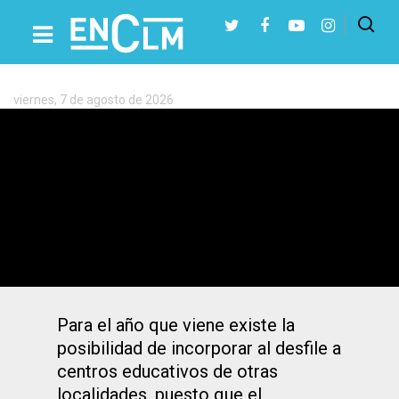
Etiqueta:
Carnaval
viernes, 7 de agosto de 2026
Presiona Intro para buscar o ESC para cerrar
4.000 niños de 19 centros educativos
participan en el Desfile Escolar de
Carnaval de Ciudad Real
Para el año que viene existe la
posibilidad de incorporar al desfile a
centros educativos de otras
localidades, puesto que el