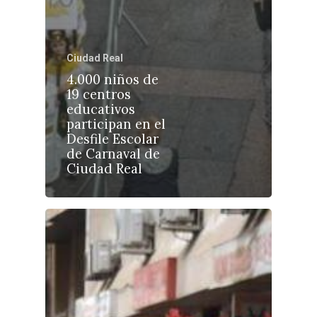
Ciudad Real
4.000 niños de
Castilla-La Manch
19 centros
Toledo
Sanidad
educativos
participan en el
Ciudad Real
Economía
Desfile Escolar
de Carnaval de
Albacete
Educación
Ciudad Real
Cuenca
Cultura
Guadalajara
Deportes
Talavera
Sucesos
Medio Ambiente
Planeta Rural