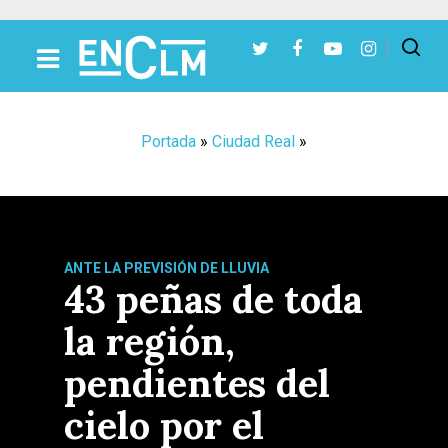
Presiona Intro para buscar o ESC para cerrar
Portada
»
Ciudad Real
»
ANTE LA PREVISIÓN DE LLUVIA
43 peñas de toda
la región,
pendientes del
cielo por el