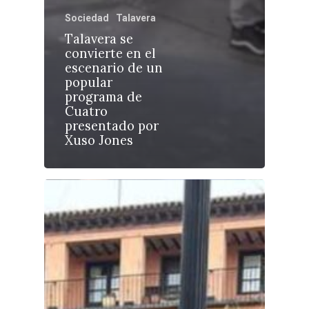
Sociedad
Talavera
Talavera se
convierte en el
escenario de un
Castilla-La Manch
popular
Toledo
Sanidad
programa de
Cuatro
Ciudad Real
Economía
presentado por
Xuso Jones
Albacete
Educación
Cuenca
Cultura
Guadalajara
Deportes
Talavera
Sucesos
Medio Ambiente
Planeta Rural