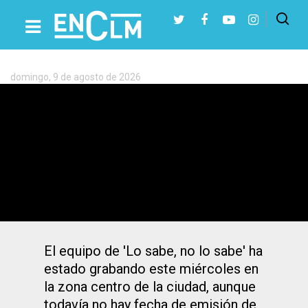
Etiqueta:
Concurso
domingo, 9 de agosto de 2026
Presiona Intro para buscar o ESC para cerrar
Talavera se convierte en el escenario de
un popular programa de Cuatro
presentado por Xuso Jones
El equipo de 'Lo sabe, no lo sabe' ha
estado grabando este miércoles en
la zona centro de la ciudad, aunque
todavía no hay fecha de emisión de