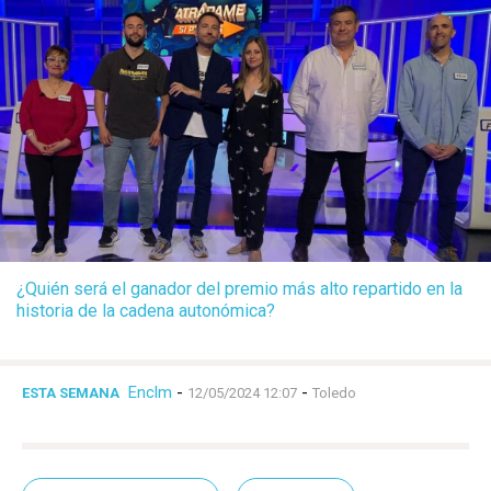
¿Quién será el ganador del premio más alto repartido en la
historia de la cadena autonómica?
Enclm
-
-
ESTA SEMANA
12/05/2024 12:07
Toledo