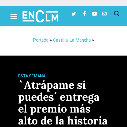
Presiona Intro para buscar o ESC para cerrar
Portada
»
Castilla-La Mancha
»
ESTA SEMANA
`Atrápame si
puedes´ entrega
el premio más
alto de la historia